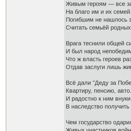
Живым героям — все з
На благо им и их семей
Погибшим не нашлось 
Считать семьёй родных
Врага теснили общей с
И был народ непобеди
Что ж власть героев ра
Отдав заслуги лишь ж
Всё дали "Деду за Побе
Квартиру, пенсию, авто.
И радостно к ним внуки
В наследство получить 
Чем государство одари
Живых участников войн