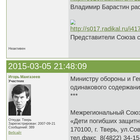
Владимир Барастин рас
Представители Союза 
Неактивен
2015-03-05 21:48:09
Игорь Мангазеев
Министру обороны и Ге
Участник
одинакового содержани
***
Межрегиональный Сою
«Дети погибших защитн
Откуда: Тверь
Зарегистрирован: 2007-09-21
Сообщений: 389
170100, г. Тверь, ул.Сов
Вебсайт
тел.факс 8(4822) 34-15