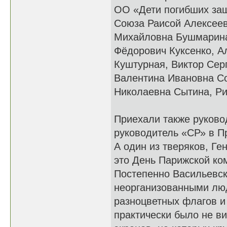
ОО «Дети погибших защ
Союза Раисой Алексеев
Михайловна Бушмарина
Фёдорович Куксенко, А
Куштурная, Виктор Сер
Валентина Ивановна С
Николаевна Сытина, Ри
Приехали также руково
руководитель «СР» в 
А один из тверяков, Ге
это День Парижской ко
Постепенно Васильевск
неорганизованными люд
разноцветных флагов и
практически было не ви