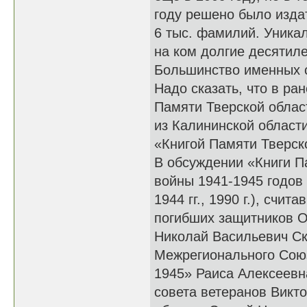
году решено было издат
6 тыс. фамилий. Уникал
на ком долгие десятил
Большинство именных ст
Надо сказать, что в р
Памяти Тверской облас
из Калининской област
«Книгой Памяти Тверско
В обсуждении «Книги П
войны 1941-1945 годов 
1944 гг., 1990 г.), сч
погибших защитников О
Николай Васильевич Ск
Межрегионального Союз
1945» Раиса Алексеевн
совета ветеранов Викт