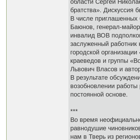
области Сергей Никола
братства». Дискуссия б
В числе приглашенных
Баюнов, генерал-майор 
инвалид ВОВ подполков
заслуженный работник 
городской организации
краеведов и группы «В
Львович Власов и авто
В результате обсужден
возобновлении работы 
постоянной основе.
***
Во время неофициально
равнодушие чиновников
нам в Тверь из регионо