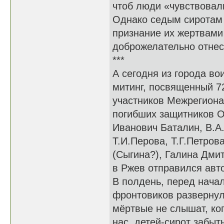
чтоб люди «чувствовал
Однако седым сиротам 
признание их жертвами
доброжелательно отнес
***
А сегодня из города во
митинг, посвященный 7
участников Межрегиона
погибших защитников О
Иванович Баталин, В.А.
Т.И.Перова, Т.Г.Петров
(Сыгина?), Галина Дми
в Ржев отправился авто
В полдень, перед нача
фронтовиков развернул
мёртвые не слышат, ког
нас, детей-сирот забыт