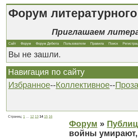
Форум литературного
Приглашаем литер
Сайт
Форум
Форум Дебюта
Пользователи
Правила
Поиск
Регистра
Вы не зашли.
Навигация по сайту
Избранное
--
Коллективное
--
Проз
Страниц:
1
…
12
13
14
15
16
Форум
»
Публиц
войны умирают,