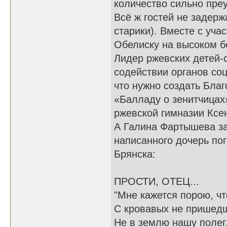
количество сильно преу
Всё ж гостей не задерж
старики). Вместе с уча
Обелиску на высоком б
Лидер ржевских детей-
содействии органов соц
что нужно создать Бла
«Балладу о зенитчицах
ржевской гимназии Ксе
А Галина Фартышева за
написанного дочерь по
Брянска:
ПРОСТИ, ОТЕЦ...
"Мне кажется порою, чт
С кровавых не пришед
Не в землю нашу полегл