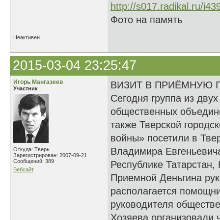
Фото на память
Неактивен
2015-03-04 23:25:47
Игорь Мангазеев
ВИЗИТ В ПРИЁМНУЮ 
Участник
Сегодня группа из дву
общественных объедине
также Тверской городс
войны» посетили в Тве
Владимира Евгеньевича
Откуда: Тверь
Зарегистрирован: 2007-09-21
Сообщений: 389
Республике Татарстан, 
Вебсайт
Приемной Деньгина рук
располагается помощни
руководителя обществе
Хозяева организовали 