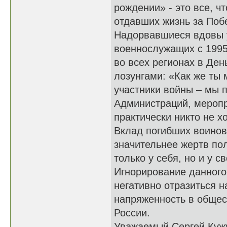
рождении» - это все, ч
отдавших жизнь за По
Надорвавшиеся вдовы у
военнослужащих с 1995
во всех регионах в Ден
лозунгами: «Как же ты 
участники войны – мы 
Администраций, меропр
практически никто не х
Вклад погибших воинов
значительнее жертв по
только у себя, но и у с
Игнорирование данного 
негативно отразиться н
напряженность в общест
России.
Уважаемый Сергей Кужу