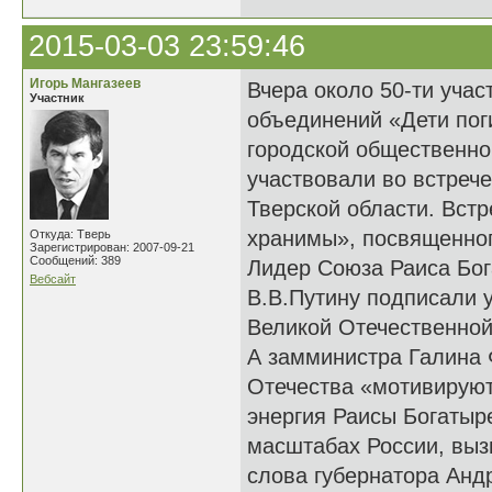
2015-03-03 23:59:46
Игорь Мангазеев
Вчера около 50-ти уча
Участник
объединений «Дети пог
городской общественно
участвовали во встреч
Тверской области. Вст
хранимы», посвященног
Откуда: Тверь
Зарегистрирован: 2007-09-21
Сообщений: 389
Лидер Союза Раиса Бог
Вебсайт
В.В.Путину подписали у
Великой Отечественной
А замминистра Галина 
Отечества «мотивируют
энергия Раисы Богатыр
масштабах России, выз
слова губернатора Андр