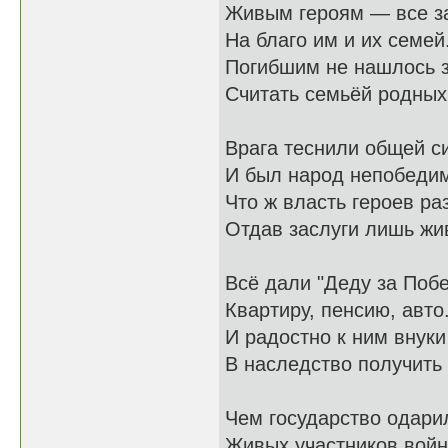
Живым героям — все з
На благо им и их семей
Погибшим не нашлось 
Считать семьёй родных
Врага теснили общей с
И был народ непобеди
Что ж власть героев ра
Отдав заслуги лишь ж
Всё дали "Деду за Побе
Квартиру, пенсию, авто.
И радостно к ним внуки
В наследство получить 
Чем государство одари
Живых участников войн