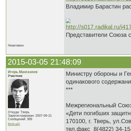
Владимир Барастин рас
Представители Союза 
Неактивен
2015-03-05 21:48:09
Игорь Мангазеев
Министру обороны и Ге
Участник
одинакового содержани
***
Межрегиональный Сою
«Дети погибших защитн
Откуда: Тверь
Зарегистрирован: 2007-09-21
Сообщений: 389
170100, г. Тверь, ул.Сов
Вебсайт
тел.факс 8(4822) 34-15