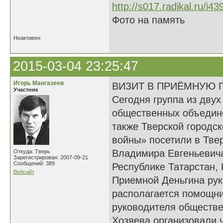
Фото на память
Неактивен
2015-03-04 23:25:47
Игорь Мангазеев
ВИЗИТ В ПРИЁМНУЮ 
Участник
Сегодня группа из дву
общественных объедине
также Тверской городс
войны» посетили в Тве
Владимира Евгеньевича
Откуда: Тверь
Зарегистрирован: 2007-09-21
Сообщений: 389
Республике Татарстан, 
Вебсайт
Приемной Деньгина рук
располагается помощни
руководителя обществе
Хозяева организовали 