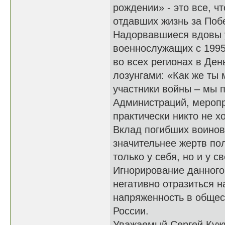
рождении» - это все, ч
отдавших жизнь за По
Надорвавшиеся вдовы у
военнослужащих с 1995
во всех регионах в Ден
лозунгами: «Как же ты 
участники войны – мы 
Администраций, меропр
практически никто не х
Вклад погибших воинов
значительнее жертв по
только у себя, но и у с
Игнорирование данного 
негативно отразиться н
напряженность в общест
России.
Уважаемый Сергей Кужу