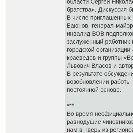
области Сергей Никола
братства». Дискуссия б
В числе приглашенных
Баюнов, генерал-майор 
инвалид ВОВ подполков
заслуженный работник 
городской организации
краеведов и группы «В
Львович Власов и авто
В результате обсужден
возобновлении работы 
постоянной основе.
***
Во время неофициально
равнодушие чиновников
нам в Тверь из регионо