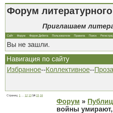
Форум литературного
Приглашаем литер
Сайт
Форум
Форум Дебюта
Пользователи
Правила
Поиск
Регистра
Вы не зашли.
Навигация по сайту
Избранное
--
Коллективное
--
Проз
Страниц:
1
…
12
13
14
15
16
Форум
»
Публиц
войны умирают,