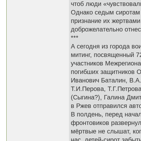
чтоб люди «чувствовал
Однако седым сиротам 
признание их жертвами
доброжелательно отнес
***
А сегодня из города во
митинг, посвященный 7
участников Межрегиона
погибших защитников О
Иванович Баталин, В.А.
Т.И.Перова, Т.Г.Петров
(Сыгина?), Галина Дми
в Ржев отправился авто
В полдень, перед нача
фронтовиков развернул
мёртвые не слышат, ког
нас, детей-сирот забыт