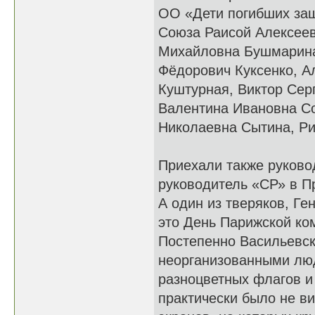
ОО «Дети погибших защ
Союза Раисой Алексеев
Михайловна Бушмарина
Фёдорович Куксенко, А
Куштурная, Виктор Сер
Валентина Ивановна С
Николаевна Сытина, Ри
Приехали также руково
руководитель «СР» в 
А один из тверяков, Ге
это День Парижской ко
Постепенно Васильевск
неорганизованными люд
разноцветных флагов и
практически было не ви