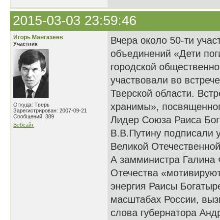
2015-03-03 23:59:46
Игорь Мангазеев
Вчера около 50-ти уча
Участник
объединений «Дети пог
городской общественно
участвовали во встреч
Тверской области. Вст
хранимы», посвященног
Откуда: Тверь
Зарегистрирован: 2007-09-21
Сообщений: 389
Лидер Союза Раиса Бог
Вебсайт
В.В.Путину подписали у
Великой Отечественной
А замминистра Галина 
Отечества «мотивируют
энергия Раисы Богатыр
масштабах России, выз
слова губернатора Андр