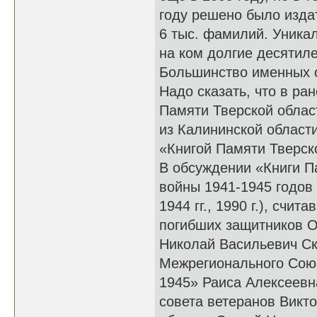
году решено было издат
6 тыс. фамилий. Уникал
на ком долгие десятил
Большинство именных ст
Надо сказать, что в р
Памяти Тверской облас
из Калининской област
«Книгой Памяти Тверско
В обсуждении «Книги П
войны 1941-1945 годов 
1944 гг., 1990 г.), сч
погибших защитников О
Николай Васильевич Ск
Межрегионального Союз
1945» Раиса Алексеевн
совета ветеранов Викт