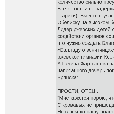
количество сильно преу
Всё ж гостей не задерж
старики). Вместе с уча
Обелиску на высоком б
Лидер ржевских детей-
содействии органов соц
что нужно создать Бла
«Балладу о зенитчицах
ржевской гимназии Ксе
А Галина Фартышева за
написанного дочерь по
Брянска:
ПРОСТИ, ОТЕЦ...
"Мне кажется порою, чт
С кровавых не пришед
Не в землю нашу полегл