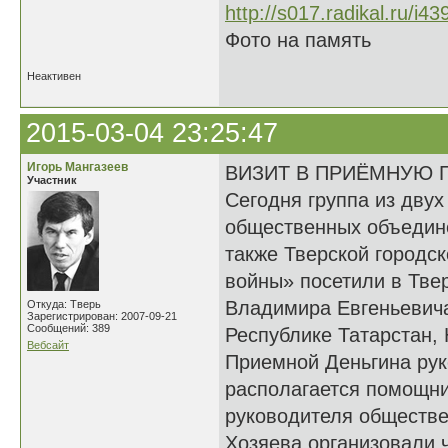
Фото на память
Неактивен
2015-03-04 23:25:47
Игорь Мангазеев
ВИЗИТ В ПРИЁМНУЮ 
Участник
Сегодня группа из дву
общественных объедине
также Тверской городс
войны» посетили в Тве
Владимира Евгеньевича
Откуда: Тверь
Зарегистрирован: 2007-09-21
Сообщений: 389
Республике Татарстан, 
Вебсайт
Приемной Деньгина рук
располагается помощни
руководителя обществе
Хозяева организовали 