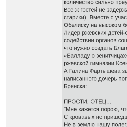
количество сильно преу
Всё ж гостей не задерж
старики). Вместе с уча
Обелиску на высоком б
Лидер ржевских детей-
содействии органов соц
что нужно создать Бла
«Балладу о зенитчицах
ржевской гимназии Ксе
А Галина Фартышева за
написанного дочерь по
Брянска:
ПРОСТИ, ОТЕЦ...
"Мне кажется порою, чт
С кровавых не пришед
Не в землю нашу полегл