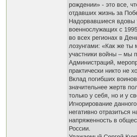
рождении» - это все, ч
отдавших жизнь за По
Надорвавшиеся вдовы у
военнослужащих с 1995
во всех регионах в Ден
лозунгами: «Как же ты 
участники войны – мы 
Администраций, меропр
практически никто не х
Вклад погибших воинов
значительнее жертв по
только у себя, но и у с
Игнорирование данного 
негативно отразиться н
напряженность в общест
России.
Уважаемый Сергей Кужу