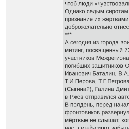
чтоб люди «чувствовал
Однако седым сиротам 
признание их жертвами
доброжелательно отнес
***
А сегодня из города во
митинг, посвященный 7
участников Межрегиона
погибших защитников О
Иванович Баталин, В.А.
Т.И.Перова, Т.Г.Петров
(Сыгина?), Галина Дми
в Ржев отправился авто
В полдень, перед нача
фронтовиков развернул
мёртвые не слышат, ког
нас, детей-сирот забыт