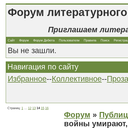
Форум литературного
Приглашаем литер
Сайт
Форум
Форум Дебюта
Пользователи
Правила
Поиск
Регистра
Вы не зашли.
Навигация по сайту
Избранное
--
Коллективное
--
Проз
Страниц:
1
…
12
13
14
15
16
Форум
»
Публиц
войны умирают,