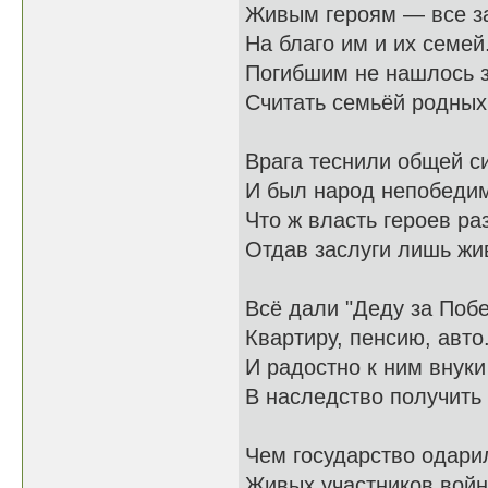
Живым героям — все з
На благо им и их семей
Погибшим не нашлось 
Считать семьёй родных
Врага теснили общей с
И был народ непобеди
Что ж власть героев ра
Отдав заслуги лишь ж
Всё дали "Деду за Побе
Квартиру, пенсию, авто.
И радостно к ним внуки
В наследство получить 
Чем государство одари
Живых участников войн