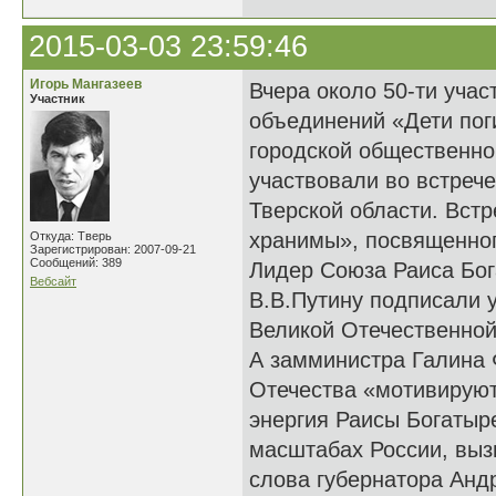
2015-03-03 23:59:46
Игорь Мангазеев
Вчера около 50-ти уча
Участник
объединений «Дети пог
городской общественно
участвовали во встреч
Тверской области. Вст
хранимы», посвященног
Откуда: Тверь
Зарегистрирован: 2007-09-21
Сообщений: 389
Лидер Союза Раиса Бог
Вебсайт
В.В.Путину подписали у
Великой Отечественной
А замминистра Галина 
Отечества «мотивируют
энергия Раисы Богатыр
масштабах России, выз
слова губернатора Андр