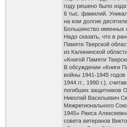
году решено было издат
6 тыс. фамилий. Уникал
на ком долгие десятил
Большинство именных ст
Надо сказать, что в р
Памяти Тверской облас
из Калининской област
«Книгой Памяти Тверско
В обсуждении «Книги П
войны 1941-1945 годов 
1944 гг., 1990 г.), сч
погибших защитников О
Николай Васильевич Ск
Межрегионального Союз
1945» Раиса Алексеевн
совета ветеранов Викт