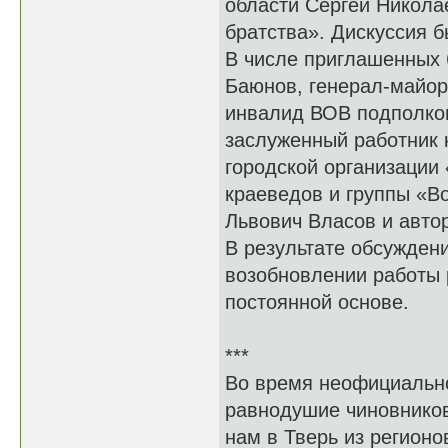
области Сергей Никола
братства». Дискуссия б
В числе приглашенных
Баюнов, генерал-майор 
инвалид ВОВ подполков
заслуженный работник 
городской организации
краеведов и группы «В
Львович Власов и авто
В результате обсужден
возобновлении работы 
постоянной основе.
***
Во время неофициально
равнодушие чиновников
нам в Тверь из регионо