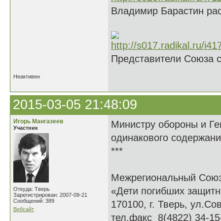
Владимир Барастин рас
Представители Союза 
Неактивен
2015-03-05 21:48:09
Игорь Мангазеев
Министру обороны и Ге
Участник
одинакового содержани
***
Межрегиональный Сою
«Дети погибших защитн
Откуда: Тверь
Зарегистрирован: 2007-09-21
Сообщений: 389
170100, г. Тверь, ул.Сов
Вебсайт
тел.факс 8(4822) 34-15