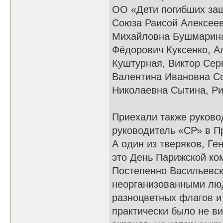
ОО «Дети погибших защ
Союза Раисой Алексеев
Михайловна Бушмарина
Фёдорович Куксенко, А
Куштурная, Виктор Сер
Валентина Ивановна С
Николаевна Сытина, Ри
Приехали также руково
руководитель «СР» в 
А один из тверяков, Ге
это День Парижской ко
Постепенно Васильевск
неорганизованными люд
разноцветных флагов и
практически было не ви